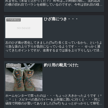
れません（本堤で上がってた？） 昨年はこの時期の朝に、流れ込み
の横の切れ目でバラシを経験しているのですが、今年は切れ目の様子
がちょっと違うのです・・・ 昨冬？切れ目の木が切ら...
ひざ痛につき・・・
千代田湖日記
左のひざ痛が悪化してきました(TωT) 長く立っているから、というよ
り急な坂の上り下りが負担になっているようです・・・ せっかく通
ってきたポイントですが、改善するまでは坂を上り下りしないで済む
ポイントでの釣行に変えようと思います・・・長...
釣り用の靴見つけた
千代田湖日記
ホームセンターで買ったのは・・・ちょっと大きかったようです（＾
＿＾；） スピナベの黒のラバーを上州屋に買いに行くと・・・同じ
値段で同様のが置いてありました(TωT) ちょっとがっかりして帰宅す
ると、もう何年？30年近く使われていないトレ...