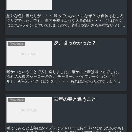
意外な色に当たりが・・・ 濁っていないのになぜ？ 水自体はむしろ
クリアでした。でも、湖面を覆うような大量の綿・・・ （しばらく
はこれがラインに付いてしまうので、釣行は控えざるを得ない？）
綿がラインに残って・・・そのストレスの所為か...
夕、引っかかった？
千代田湖日記
暖かいということで夕に寄りました。確かに上着は薄い方でした。
流れ込み東のシャローのみ。 チャター、バイブレーション（ギ
ル）、AR-Sライク（ピンク）・・・ あれはかかったのでしょう
か・・・根がかりにしては引いてきたときの方向が不自然...
去年の春と違うこと
千代田湖日記
考えてみると去年は夕マズメでシャローにあまりいなかったのかもし