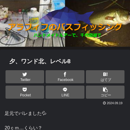
夕、ワンド北、レベル8
Twitter
Facebook
はてブ
Pocket
LINE
コピー
2024.09.19
足元でバレました💦
20ｃｍ…くらい？