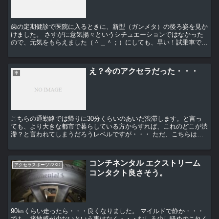
歯の定期健診で医院に入るときに、新型（ガンメタ）の後ろ姿を見か
けました。 さすがに意気揚々というシチュエーションではなかった
ので、元気をもらえました（＾＿＾；）にしても、早い！試乗車でし
ょうか・・・（ここ、あのディーラーのコースではあ...
え？今のアクセラだった・・・
車
こちらの通勤路では帰りに30分くらいのあいだ渋滞します。と言っ
ても、より大きな都市で暮らしている方からすれば、これのどこが渋
滞？と言われてしまうだろうレベルですが・・・ ただ、こちらはし
っかりした右折レーンがないので右折待ちの車によって様...
コンチネンタル エクストリーム
アクセラスポーツ22XD
コンタクト良さそう。
90㎞くらい走ったら・・・良くなりました。 マイルドで静か・・・
でも、接地感が少ないという事はなく・・・むしろ少し軽めのこれく