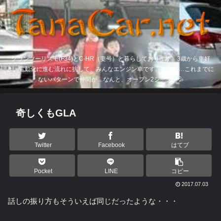
グランツーリスモ(F34)とC-HR（妻号）と暮らしております。3歳から車好
き。電動化に進む流れに抗して、みんなエンジン車です。そして…これまでに
ないパターンで仲間が…なんと、オープン2シーター💦
奇しくもGLA
Twitter
Facebook
はてブ
Pocket
LINE
コピー
2017.07.03
話しの振り方もそういえば同じだったような・・・