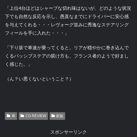
「上位4台ほどはシャープな切れ味はないが、どのような状況
下でも自然な反応を示し、愚直なまでにドライバーに安心感
を与えてくれる・・・レヴォーグ並みに秀逸なステアリング
フィールを手に入れた・・・」
「下り坂で車速が乗ってくると。リアが穏やかに巻き込んで
くるパッシブステアの躾け方も、フランス者のようで好まし
く感じた。」
（ん？い悪くないということ？）
車
CG REVIEW
家族
スポンサーリンク