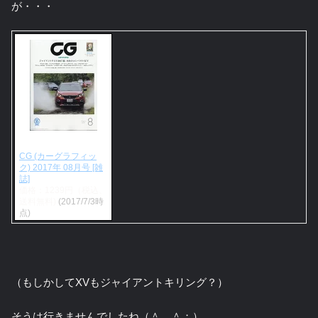
が・・・
CG (カーグラフィッ
ク) 2017年 08月号 [雑
誌]
価格：1239円（税込、
送料無料)
(2017/7/3時
点)
（もしかしてXVもジャイアントキリング？）
そうは行きませんでしたね（＾＿＾；）