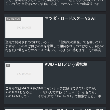
らいの方が自分はいいですね。 さあ、ホームレイクの山坂道ではど
うでしょう・・・ デフォルトの...
マツダ・ロードスター VS AT
CG REVIEW
聖域で開発されつづけている・・・ 「聖域での開発」でも書いてい
ますが、この車は何かの車を意識して開発されるのではなく、自分の
行きたい道を自分のペースで走っているように感じます。その孤高さ
がまぶしいわけです。この車に対抗する車についてのアン...
AWD＋MTという選択枝
車
こちらではMAZDA勢のMTラインナップに触れてきていますが、
AWD+MTとなると・・・ ないんですね（＾＿＾；） そもそも、
AWD＋MTって・・・ イサイズで「4WD＋MT」で検索すると、 ポル
シェ・・・そうなっちゃうのか（＾...