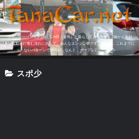
グランツーリスモ(F34)とC-HR（妻号）と暮らしております。3歳から車好
き。電動化に進む流れに抗して、みんなエンジン車です。そして…これまでに
ないパターンで仲間が…なんと、オープン2シーター💦
スポ少