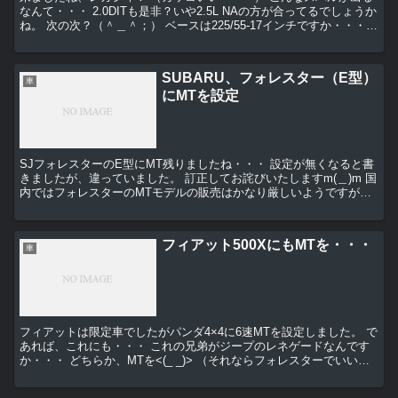
なんて・・・ 2.0DITも是非？いや2.5L NAの方が合ってるでしょうか
ね。 次の次？（＾＿＾；） ベースは225/55-17インチですか・・・
55タイヤ期待...
SUBARU、フォレスター（E型）
車
にMTを設定
SJフォレスターのE型にMT残りましたね・・・ 設定が無くなると書
きましたが、違っていました。 訂正してお詫びいたしますm(＿)m 国
内ではフォレスターのMTモデルの販売はかなり厳しいようですが、
SUBARUは残してくれました。 ...
フィアット500XにもMTを・・・
車
フィアットは限定車でしたがパンダ4×4に6速MTを設定しました。 で
あれば、これにも・・・ これの兄弟がジープのレネゲードなんです
か・・・ どちらか、MTを<(_ _)> （それならフォレスターでいいの
では？） そうですよ...