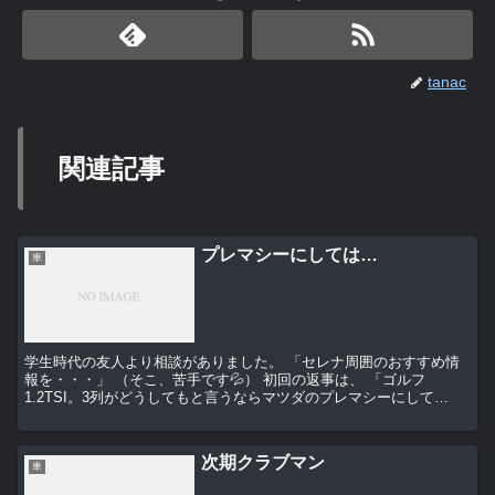
tanac
関連記事
プレマシーにしては…
車
学生時代の友人より相談がありました。 「セレナ周囲のおすすめ情
報を・・・」 （そこ、苦手です💦） 初回の返事は、 「ゴルフ
1.2TSI。3列がどうしてもと言うならマツダのプレマシーにして
は。」 でも、セレナの事を再度依頼されました...
次期クラブマン
車