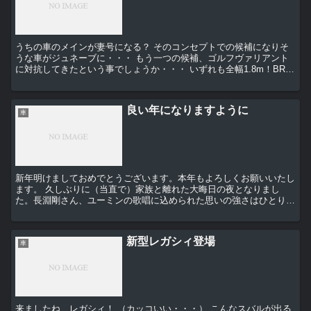
うちの車のメインが妻号になる？ そのコンセプトでの候補になりそ
うな車がジュネーブに・・・ もう一つの候補、ゴルフヴァリアント
に対抗してきたという事でしょうか・・・ いずれも全幅1.8m！BR9
レガシィよりデカイ・・・立派にメインを...
良い年になりますように
車
新年明けましておめでとうございます。本年もよろしくお願いいたし
ます。 久しぶりに（当直で）家族と離れた大晦日の夜となりまし
た。長淵剛さん、ユーミンの歌唱に込められた思いの強さはひとりで
は無理でした（＾＿＾；） 昨年は今までの歩みを見つめ...
新型レガシィ登場
車
来ましたね、レガシィ！ （カッコいい・・・） こんなスバルが出る