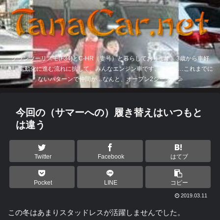
グランツーリスモ(F34)とC-HR（妻号）と暮らしております。3歳から車好
き。電動化に進む流れに抗して、みんなエンジン車です。そして…これまでに
ないパターンで仲間が…なんと、オープン2シーター💦
今回の（サマーへの）履き替えはいつもと
は違う
Twitter
Facebook
はてブ
Pocket
LINE
コピー
2019.03.11
この冬はあまりスタッドレスが活躍しませんでした。