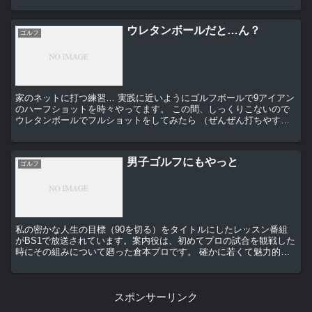
みそうなので…9Iだけ練習用...
ウレタンボールだと…ん？
ゴルフ
家のネットに打つ練習… 実践に近いようにゴルフボールで9アイアン
のハーフショットを時々やってます。 この間、しっくりこないので
ウレタンボールでフルショットをしてみたら （ぜんぜん打ちやす
い…💦） あれ？それなら、ゴルフボールの時...
男子ゴルフにもやっと
ゴルフ
私の密かな人生の目標（90を切る）をタイトルにしたレッスン番組
がBS1で放送されています。案内役は、初めてプロの試合を観戦した
時にその組みについて廻った倉本プロです。 確かに若くて魅力的な
選手が多い女子は盛りあがっていますが、男子も・・・...
スポンサーリンク