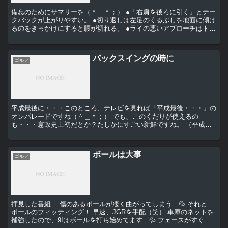
備忘のためにサマリーを（＾＿＾；） ●「右肩を後ろに引く」とテー
クバックが上がりやすい。 ●切り返しは左足のくるぶしを地面に傾け
るのをきっかけにすると腰が切れる。 ●ライの悪いアプローチはトウ
を立ててソール。 ●バンカー：①膝の高さ...
バックスイングの時に
ゴルフ
平成最後に・・・このところ、テレビを見れば「平成最後・・・」の
オンパレードですね（＾＿＾；） でも、このくだりが使えるの
も・・・憲政史上初だとか？たしかにすごい新鮮ですね。 （平成最
後に日に何をしよう・・・） 穏やかにそんなことを考え...
ボールは大事
ゴルフ
拝見した番組… 傷のあるボールが凄く曲がってしまう…💦 それと…
ボールのフィッティング！ 早速、JGRを手配（笑） 車庫のネットを
補強したので、9Iはボールを打ち始めてます…💦 フェースがすぐ痛