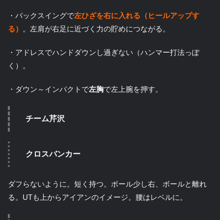
・バックスイングで
左ひざを右に入れる（ヒールアップす
る）
。左肩が右足に近づく力の貯めにつながる。
・アドレスでハンドダウンし過ぎない（ハンマー打法っぽ
く）。
・ダウン～インパクトで
左胸
で左上腕を押す。
チーム芹沢
クロスバンカー
ダフらないように。短く持つ。ボール少し右、ボールと離れ
る。UTも上からアイアンのイメージ。腰はレベルに。