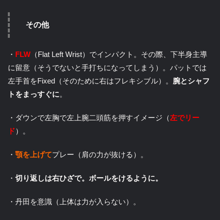
その他
・
FLW
（Flat Left Wrist）でインパクト。その際、下半身主導
に留意（そうでないと手打ちになってしまう）。パットでは
左手首をFixed（そのために右はフレキシブル）。
腕とシャフ
トをまっすぐに
。
・ダウンで左胸で左上腕二頭筋を押すイメージ（
左でリー
ド
）。
・
顎を上げて
プレー（肩の力が抜ける）。
・
切り返しは右ひざで。ボールをけるように。
・丹田を意識（上体は力が入らない）。