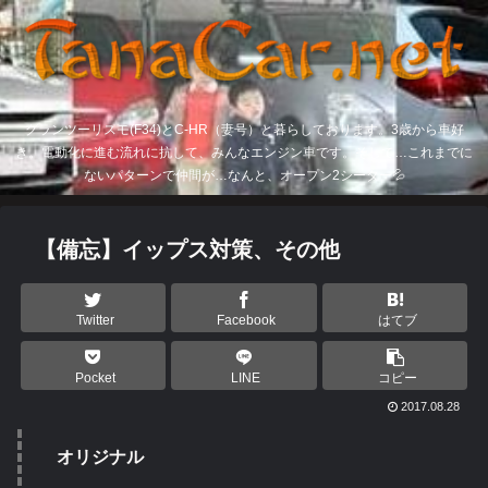
グランツーリスモ(F34)とC-HR（妻号）と暮らしております。3歳から車好
き。電動化に進む流れに抗して、みんなエンジン車です。そして…これまでに
ないパターンで仲間が…なんと、オープン2シーター💦
【備忘】イップス対策、その他
Twitter
Facebook
はてブ
Pocket
LINE
コピー
2017.08.28
オリジナル