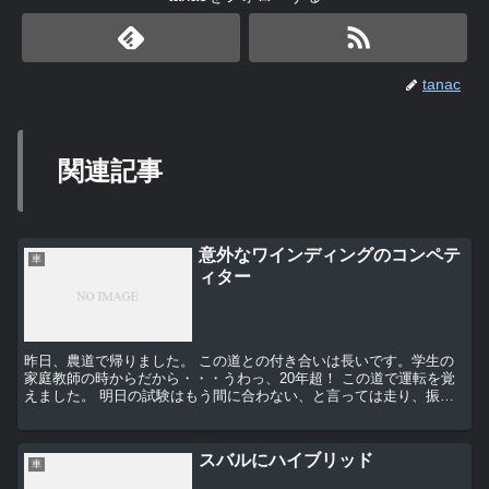
tanac
関連記事
意外なワインディングのコンペテ
車
ィター
昨日、農道で帰りました。 この道との付き合いは長いです。学生の
家庭教師の時からだから・・・うわっ、20年超！ この道で運転を覚
えました。 明日の試験はもう間に合わない、と言っては走り、振ら
れては走り（＾＿＾；） 今は、相棒BR9の前...
スバルにハイブリッド
車