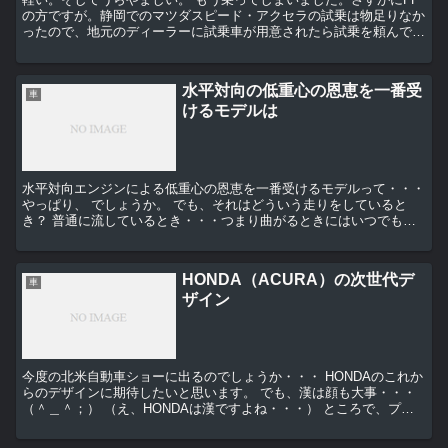
の方ですが。静岡でのマツダスピード・アクセラの試乗は物足りなか
ったので、地元のディーラーに試乗車が用意されたら試乗を頼んでお
いたのですが、TTの方が先になりました。 こ...
水平対向の低重心の恩恵を一番受
車
けるモデルは
水平対向エンジンによる低重心の恩恵を一番受けるモデルって・・・
やっぱり、 でしょうか。 でも、それはどういう走りをしていると
き？ 普通に流しているとき・・・つまり曲がるときにはいつでも、
「こんなに目線が高いのにスポー...
HONDA（ACURA）の次世代デ
車
ザイン
今度の北米自動車ショーに出るのでしょうか・・・ HONDAのこれか
らのデザインに期待したいと思います。 でも、漢は顔も大事・・・
（＾＿＾；） （え、HONDAは漢ですよね・・・） ところで、プリ
ウスかなりスポーツになりま...