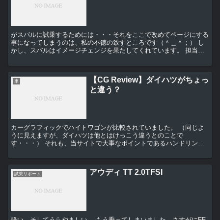
がスバルに試乗するためには・・・それをここで改めてページにする
事になってしまうのは、私の不徳の致すところです（＾＿＾；） し
かし、スバルはイメージチェンジを果たしてくれています。 担当の
セールス曰く、スバルと555）の関連を何も知らない...
【CG Review】ダイハツがちょっ
車
と違う？
カーグラフィックでハイトワゴンが比較されていました。 （同じよ
うに見えますが、ダイハツは他とはけっこう違うとのことで
す・・・） それも、当サイトで大事なポイントであるハンドリング
でも・・・ 「（タントは）走りそう・・・」と思わせるとい...
アウディ TT 2.0TFSI
試乗リポート
軽い。そしてうらやましい。 もう乗ってしまいました。さすがにFF