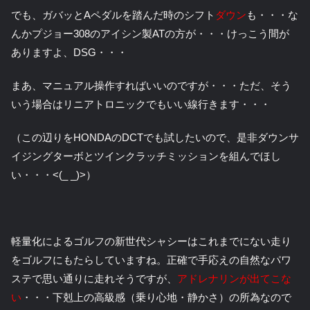
でも、ガバッとAペダルを踏んだ時のシフト
ダウン
も・・・な
んかプジョー308のアイシン製ATの方が・・・けっこう間が
ありますよ、DSG・・・
まあ、マニュアル操作すればいいのですが・・・ただ、そう
いう場合はリニアトロニックでもいい線行きます・・・
（この辺りをHONDAのDCTでも試したいので、是非ダウンサ
イジングターボとツインクラッチミッションを組んでほし
い・・・<(_ _)>）
軽量化によるゴルフの新世代シャシーはこれまでにない走り
をゴルフにもたらしていますね。正確で手応えの自然なパワ
ステで思い通りに走れそうですが、
アドレナリンが出てこな
い
・・・下剋上の高級感（乗り心地・静かさ）の所為なので