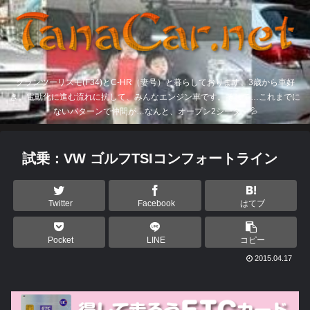
グランツーリスモ(F34)とC-HR（妻号）と暮らしております。3歳から車好
き。電動化に進む流れに抗して、みんなエンジン車です。そして…これまでに
ないパターンで仲間が…なんと、オープン2シーター💦
試乗：VW ゴルフTSIコンフォートライン
Twitter
Facebook
はてブ
Pocket
LINE
コピー
2015.04.17