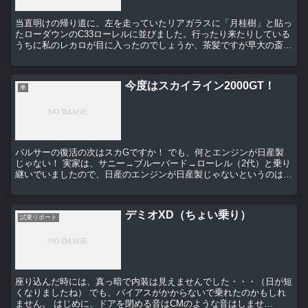
当直明けの帰り道に、左を走っていたリアガラスに「月桂樹」と貼っ
たローダウンのC33ローレルに並びました。行ったり来たりしている
うちに私のレカロが目に入ったのでしょうか、茶髪ですが早大の斎藤
選手のようないい目をしたその若者は、私の方をチェック...
今度はスカイライン2000GT！
車
パルサーの復活の次はスカGですか！ でも、何とエンジンが日産製
じゃない！ 実家は、サニー→ブルーバード→ローレル（2代）と乗り
継いでいましたので、日産のエンジンが日産製じゃないというのは信
じがたい・・・ましてスカイラインのエンジンが？ ...
デミオXD（ちょい乗り）
試乗リポート
座り込んだ時には、真っ暗で内装は見えませんでした・・・（日が短
くなりましたね） でも、バイアスがかからないで乗れたのかもしれ
ません。 はじめに、ドアを閉める音はCMのような音はしませ