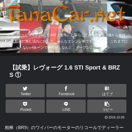
グランツーリスモ(F34)とC-HR（妻号）と暮らしております。3歳から車好
き。電動化に進む流れに抗して、みんなエンジン車です。そして…これまでに
ないパターンで仲間が…なんと、オープン2シーター💦
【試乗】レヴォーグ 1.6 STI Sport & BRZ
S ①
Twitter
Facebook
はてブ
Pocket
LINE
コピー
2016.10.09
相棒（BR9）のワイパーのモーターのリコールでディーラー