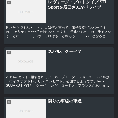
レヴォーグ・プロトタイプ STI
車
Sportを辰巳さんがドライブ
良さそうですね・・・ 注目は何と言っても電子制御ダンパーです
ね。 そうか！自分が2台持つというより、子供たちがこれに乗るとい
うことに・・・ （いや、これはもっと練ろう・・・?） となると自
分の盆地内ちょろちょろ＆千代田湖...
スバル、クーペ？
車
2019年3月5日～開催されるジュネーブモーターショーで、スバルは
「ヴィジヴ アドレナリン コンセプト」公開するようです。from
SUBARU HP何と、クーペ！ ただ、ロードクリアランスがあります
ね・・・いやいや・・・（＾＿＾；）かま...
隣りの車線の車達
車