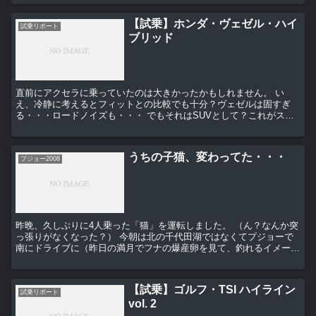
【試乗】ホンダ・ヴェゼル・ハイ
試乗リポート
ブリッド
直前にアクセラに乗っていたのは大きかったかもしれません。 い
え、冷静に考えるとフィットとの比較でも十分？ヴェゼルは固すぎ
る・・・ロードノイズも・・・ でもそれはSUVとして？これがスポ
ーツクーペだとしたら・・・ 走りはとてもスポーティ...
うちの子猫、変わってた・・・
プジョー2008
昨晩、久しぶりに4人乗った「猫」を運転しました。 （ん？なんか突
っ張りがなくなった？） 今朝は北の千代田湖ではなくてプジョーで
南にドライブに（昨日の満月でフナの爆産卵を見て、釣れるイメージ
が浮かばない・・・） 3500ｋｍ。全然変わっ...
【試乗】ゴルフ・TSI ハイライン
試乗リポート
vol. 2