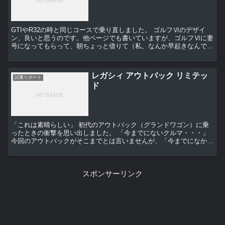
GTIやR32の時と同じコースで乗り直しました。 ゴルフⅥのデザイ
ン、良いと思うのです。他ページでも書いていますが、ゴルフⅥに妻
号になってもらって、朝ちょっと借りて（私、なんか早起きなんで
す・・・老人か？）コンパクトのスポーツドライブを堪...
レガシィ アウトバック リミテッ
試乗リポート
ド
「これは素晴らしい」 初代のアウトバック（グランドワゴン）に乗
ったときの衝撃を思い出しました。 「今までにないクルマ・・・」
今回のアウトバックがそこまでとは言いませんが、「今までになかっ
たSUBARU」ではあるのでは・・・ ...
スポンサーリンク