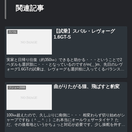
関連記事
【試乗】スバル・レヴォーグ
スバル
1.6GT-S
実家と日帰り往復（約350㎞）できると助かる・・・ということで2
ペダルも選択肢に・・・となっているのですがm(＿)m、先日のレヴ
ォーグ1.6GTの試乗は、レヴォーグも選択枝に入ってくるバランスの
良さでした。とにかく快適で乗り心地がいい・・・...
曲がりたがる猫、飛ばすと豹変
プジョー2008
100㎞超えたので、久しぶりに南側に・・・ 相変わらず切り始めがシ
ャープですね（＾＿＾；）これ本当にオールウェザータイヤ？ た
だ、その後着地というかちょっと対応が必要です。少し操舵を外すと
いうか・・・でも、すぐ慣れます・・・ （始めが...