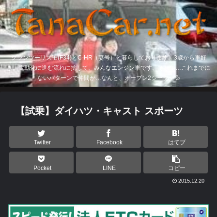
グランツーリスモ(F34)とC-HR（妻号）と暮らしております。3歳から車好
き。電動化に進む流れに抗して、みんなエンジン車です。そして…これまでに
ないパターンで仲間が…なんと、オープン2シーター💦
【試乗】ダイハツ・キャスト スポーツ
Twitter
Facebook
はてブ
Pocket
LINE
コピー
2015.12.20