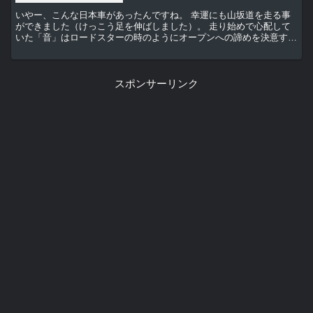
いやー、こんな日本車があったんですね。 幸運にも山坂道を走る事
ができました（けっこう足を伸ばしました）。 走り始めで心配して
いた「音」はロードスターの時のようにオープンへの諦めを決意する
物ではありませんでした。 あちこち「ガタガタ」...
スポンサーリンク