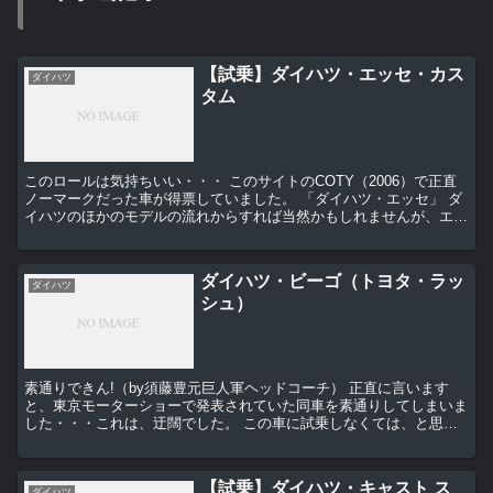
【試乗】ダイハツ・エッセ・カス
ダイハツ
タム
このロールは気持ちいい・・・ このサイトのCOTY（2006）で正直
ノーマークだった車が得票していました。 「ダイハツ・エッセ」 ダ
イハツのほかのモデルの流れからすれば当然かもしれませんが、エッ
セにも「カスタム」が追加され...
ダイハツ・ビーゴ（トヨタ・ラッ
ダイハツ
シュ）
素通りできん!（by須藤豊元巨人軍ヘッドコーチ） 正直に言います
と、東京モーターショーで発表されていた同車を素通りしてしまいま
した・・・これは、迂闊でした。 この車に試乗しなくては、と思わ
せたのは「FRベース」の文字でした。エンジン...
【試乗】ダイハツ・キャスト ス
ダイハツ