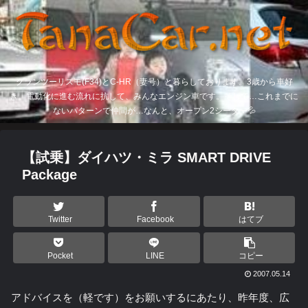
グランツーリスモ(F34)とC-HR（妻号）と暮らしております。3歳から車好
き。電動化に進む流れに抗して、みんなエンジン車です。そして…これまでに
ないパターンで仲間が…なんと、オープン2シーター💦
【試乗】ダイハツ・ミラ SMART DRIVE
Package
Twitter
Facebook
はてブ
Pocket
LINE
コピー
2007.05.14
アドバイスを（軽です）をお願いするにあたり、昨年度、広