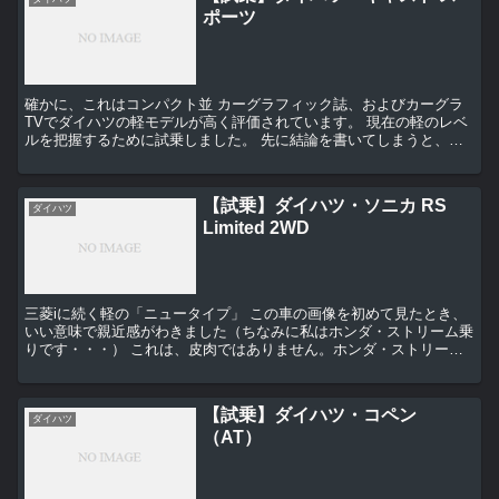
ポーツ
確かに、これはコンパクト並 カーグラフィック誌、およびカーグラ
TVでダイハツの軽モデルが高く評価されています。 現在の軽のレベ
ルを把握するために試乗しました。 先に結論を書いてしまうと、次
の実家の車はダイハツすすめようと思います（...
【試乗】ダイハツ・ソニカ RS
ダイハツ
Limited 2WD
三菱iに続く軽の「ニュータイプ」 この車の画像を初めて見たとき、
いい意味で親近感がわきました（ちなみに私はホンダ・ストリーム乗
りです・・・） これは、皮肉ではありません。ホンダ・ストリーム
のサイドビューはモデル末期にもかかわらず古さを感...
【試乗】ダイハツ・コペン
ダイハツ
（AT）