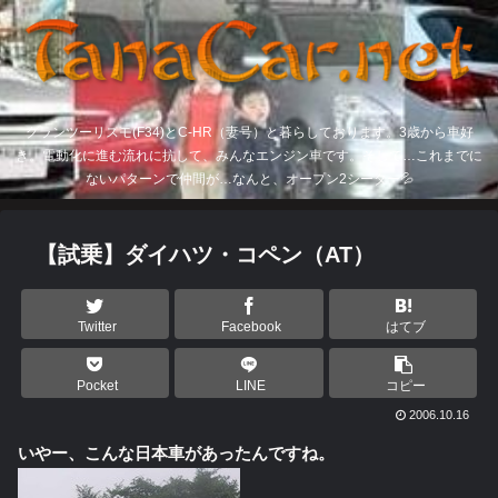
グランツーリスモ(F34)とC-HR（妻号）と暮らしております。3歳から車好
き。電動化に進む流れに抗して、みんなエンジン車です。そして…これまでに
ないパターンで仲間が…なんと、オープン2シーター💦
【試乗】ダイハツ・コペン（AT）
Twitter
Facebook
はてブ
Pocket
LINE
コピー
2006.10.16
いやー、こんな日本車があったんですね。