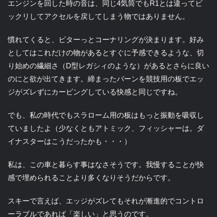
エンジンを回した時の音は、同じ4気筒でもR1とは違ってビ
ックリしてアクセルを戻してしまう物ではありません。
慣れてくると、ピターっとコーナリングが決まります。好み
としてはこれだけの物があるとすぐに予感できるような、切
り始めの繊細さ（D型レガシィのような）があるとさらに良い
のにと欲が出てきます。締まったバーンを競技用の板でエッ
ジがズレずにカービングしている快感と同じですね。
でも、私の時代でもスラローム用の板はもっと振動を吸収し
ていましたよ（少なくともアトミック、フィッシャーは。ダ
イナスターはこうだったかも・・・）
私は、この車と暮らす事はなさそうです。我慢することが快
感で埋められることより多くなりそうだからです。
スキーで言えば、エッジがズレてもそれが漸進的でコントロ
ーラブルであれば「楽しい」と思うのです。