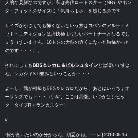
人的な見解なのですが、私は先代ロードスター（NB）やホン
ダ・フィットのサイズに「気持ちよさ」を感じるのです。
サイズが小さくても怖くないという方はコペンのアルティミ
ット・エディションは痛快極まりないパートナーとなるでし
ょう（すいません、10トンの大型の近くになった時怖かった
のです・・・）。
それにしても
BBS＆レカロ＆ビルシュタイン
とは凄いですよ
ね。レガシィSTI並みということか・・・
よーし、我が相棒もBBS＆レカロだから、あとはいっちょオ
ーリンズでも・・・（いや、ここは我慢。いつかはシビッ
ク・タイプR＋ランカスター）
//
-何が言いたいのか分からん。頭悪かね。 — [af] 2010-05-16