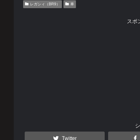
レガシィ（BR9）
車
スポ
Twitter