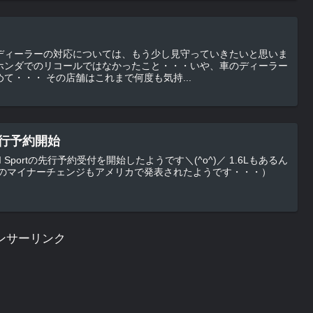
ディーラーの対応については、もう少し見守っていきたいと思いま
ホンダでのリコールではなかったこと・・・いや、車のディーラー
に何十回と行ってますがはじめて・・・ その店舗はこれまで何度も気持...
t先行予約開始
ortの先行予約受付を開始したようです＼(^o^)／ 1.6Lもあるん
それと、BRZのマイナーチェンジもアメリカで発表されたようです・・・）
ンサーリンク