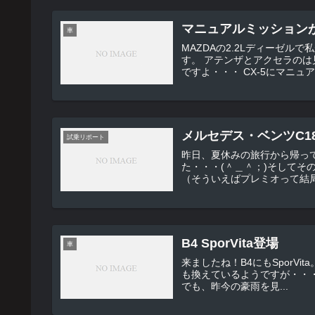
マニュアルミッション
車
MAZDAの2.2Lディーゼルで私が試乗
す。 アテンザとアクセラのは見ていないのですが、このダブルレーンチェンジの映像はスゴイ
ですよ・・・ CX-5にマ
メルセデス・ベンツC18
試乗リポート
昨日、夏休みの旅行から帰ってきたばかりでした。
た・・・(＾＿＾；)そしてそ
（そういえばプレミオって結局
B4 SporVita登場
車
来ましたね！B4にもSporVita。 この内装はいいですね・・・（＾＿＾；） リアのガーニ
も換えているようですが・・・その効果はどう
でも、昨今の豪雨を見...