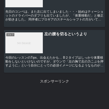
先日のコンペは、また左に出てしまいました・・・始めはティーショ
ットのドライバーのダフリも出ていましたが、「体重移動だ」と修正
が効きました。 同伴者にプロギアのスチールシャフトの方がいて、
ちょっと振らせてもらったのですが、2月からまだ続いて...
左の腰を切るというより
ゴルフ
今回のレッスンのTips、出会えたかも… B２タイプはしっかり体重移
動をしないといけないのですが、ダウンで「左の胸で左の力こぶを押
すように」という自分にとっての必須イメージになるようなものが…
諸見里プロの「左の腰を切る…あるいは ...
スポンサーリンク