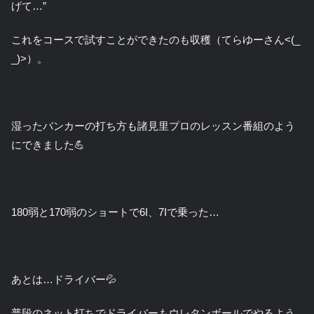
げて…”
これをコースで試すことができたのも収穫（てらゆーさん<(_
_)>）。
湿ったバンカーの打ち方も諸見里プロのレッスン番組のよう
にできました💪
180弱と170弱のショートで6I、7Iで乗った…
あとは…ドライバー💦
普段のネット打ちでドライバーもウレタンボールでやるよう