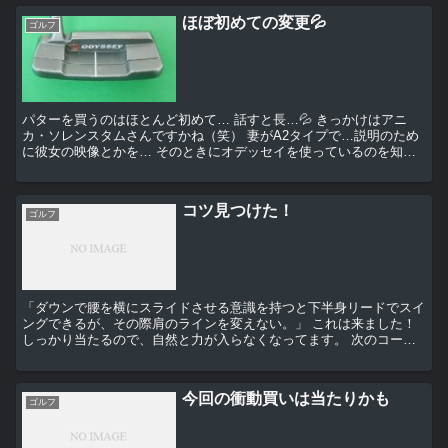
ほぼ初めての変更💦
ゴルフ
パターを買うのはほとんど初めて… 話すと長…💦 きっかけはアニ
カ・ソレンスタムさんですかね（笑） 妻がA2タイプで…説明のため
に彼女の映像とかを… そのときにオデッセイを使っているのを知っ
て… お店に行ったときロッシーⅡを...
コツ見つけた！
ゴルフ
「ダウンで腰を横にスライドさせる意識を持つと下半身リードでスイ
ングできるが、その際肩のラインを変えない。」 これは来ました！
しっかり当たるので、自然と力が入らなくなってます。 次のコース
は狭いようなので、1W抜いておきますか→ベストスコ...
今回の衝動買いは当たりかも
ゴルフ