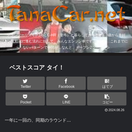
グランツーリスモ(F34)とC-HR（妻号）と暮らしております。3歳から車好
き。電動化に進む流れに抗して、みんなエンジン車です。そして…これまでに
ないパターンで仲間が…なんと、オープン2シーター💦
ベストスコア タイ！
Twitter
Facebook
はてブ
Pocket
LINE
コピー
2024.08.26
一年に一回の、同期のラウンド…