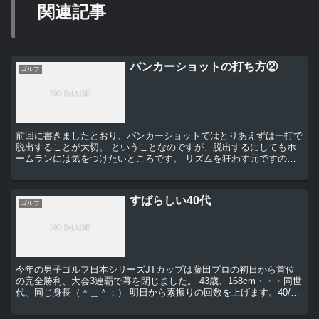
関連記事
バンカーショットの打ち方②
ゴルフ
前回に書きましたとおり、バンカーショットではとりあえずは一打で
脱出することが大切。 ということなのですが、脱出するにしてもホ
ームランには気をつけたいところです。 リズムを狂わす元ですの
で。 今回はライ（ボールの置かれた状況）にあわ...
すばらしい40代
ゴルフ
今年の男子ゴルフ日本シリーズJTカップは藤田プロの初日から首位
の完全勝利、大会3連覇で幕を閉じました。 43歳、168cm・・・同世
代、同じ身長（＾＿＾；） 明日から素振りの回数を上げます。40/日
くらいにはなっていたんですけど・・・5...