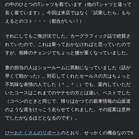
の中のひとつのTシャツを着ています（他のTシャツと違って
長く着ています）。今回は来店ではなく「試乗したら」もら
えるとのコト・・・（都合がいい！）
それにしてもご無沙汰でした。カーグラフィック誌で絶賛さ
れていたので、これは乗っておかなければと思っていたので
すが、相棒のチェンジでちょっと腰が重くなっていました。
妻の担当の人はショールームに異動になっていました（話が
早くて助かった）。対応してくれたセールスの方はちょっと
不気味な表情の人でした（＾＿＾；）でも、案内していただ
いたコースはこれまでのヤナセの方とは違い、ベストでした
（コペンのときと同じで、帰りはかつての新車情報の山坂道
のような道をけっこう走らせてくれました。その提案は意外
でしたがなるほどとなるのです）。
びーおたくさんのリポート
のとおり、せっかくの機会なので6