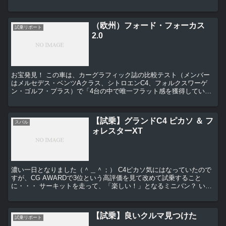
形）でもいいか・・・と思っていましたが、途...
（欧州）フォード・フォーカス
試乗リポート
2.0
お宝発見！ この車は、カーグラフィック誌の比較テスト（メンバー
はメルセデス・ベンツAクラス、シトロエンC4、フォルクスワーゲ
ン・ゴルフ・プラス）で「4台の中で唯一フラット感を獲得してい
る」と重厚な乗り心地を評価され、「ボディーの動きが軽く...
【試乗】グランドC4 ピカソ ＆ フ
スバル
ォレスターXT
濃い一日となりました（＾＿＾；） C4ピカソ気にはなっていたので
すが、CG AWARDで3位という高評価を見て改めて試乗すること
に・・・ サーキットを走って、「楽しい！」となるミニバン？ いく
らなんでもそれは・・・ でも、試乗を終わ...
【試乗】良いクルマ見つけた
試乗リポート