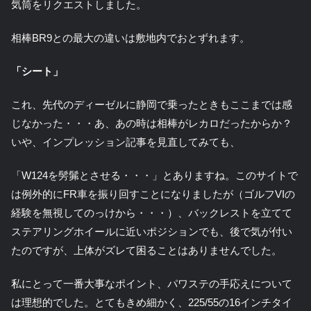
気筒をリクエストしました。
相棒BR9との最大の違いは敷地内でおとずれます。
「シート」
これ、先代のディーゼルに静岡で乗ったときもここまでは感
じなかった・・・あ、あの時は相棒がレカロだったからか？
いや、インプレッション記事を見直してみても、
「W124を髣髴とさせる・・・」とありますね。このサイトで
は例外的にFR車を振り回すことになりましたが（ゴルフVIの
経験を無視してのっけから・・・）、バックレストを立てて
ステアリングホイールに近いポジションでも、後で気が付い
たのですが、上体がズレて困ることはありませんでした。
私にとって一番大事なポイント、パワステの手応えについて
は理想的でした。とてもきめ細かく、225/55の16インチタイ