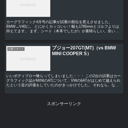
カーグラフィック4月号の記事が試乗の順位を変えさせました。
BMW→V40に。 とにかくカッコいい！幅も1785mmとゴルフよりは
抑えてます。 まず、シート（本革でしたが）が素晴らしい。良い意
味でピンと張り、支えられ感があります。 それ...
プジョー207GT(MT)（vs BMW
試乗リポート
MINI COOPER S）
いいボディブロー喰らってしまいました・・・ この2台の試乗はカー
グラフィック誌がMINIのATについて、VWの6ATがはじめて越えられ
たという旨の評価をしていたのがきっかけでした。 それなら、なん
でMTに乗ったのか・・・プジョー207G...
スポンサーリンク