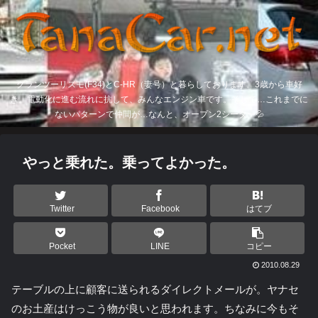
グランツーリスモ(F34)とC-HR（妻号）と暮らしております。3歳から車好
き。電動化に進む流れに抗して、みんなエンジン車です。そして…これまでに
ないパターンで仲間が…なんと、オープン2シーター💦
やっと乗れた。乗ってよかった。
Twitter
Facebook
はてブ
Pocket
LINE
コピー
2010.08.29
テーブルの上に顧客に送られるダイレクトメールが。ヤナセ
のお土産はけっこう物が良いと思われます。ちなみに今もそ