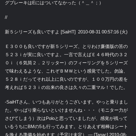
グブレーキはEにはついてなかった（＾＿＾；）
//
新５シリーズも良いですよ [SaiHT] 2010-08-31 00:57:16 (火)
Ｅ３００も良いですが新５シリーズ、とりわけ廉価版の筈の
５２３ｉが実に良いですよ。一言で言えばＥ４６時代の３２
０ｉ（６気筒２．２リッター）のフィーリングを５シリーズ
で味わえるような、これぞＢＭＷという感覚でした。勿論、
５２８ｉだってそれ以上に良いのですが、１００万円の差を
考えれば５２３ｉの出来の良さは久々の二重マル！でした。
-SaiHTさん、いつもありがとうございます。やっと乗りまし
た。やっぱり乗らないといけませんね・・・（モニター力が
さびてしまう）次はPoloと思っていましたが、感覚が残って
いるうちにBMの5も行ってみます。とりあえず相棒はシート
を換える準備を始めます（予定は未定） — [Tanac] 2010-08-