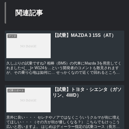
関連記事
【試乗】MAZDA 3 15S（AT）
マツダ
久しぶりの試乗ですね? 相棒（BM5）の代車にMazda 3を用意してく
れました<(_ _)> W124を…という開発者のコメントも散見されます
が、その乗り心地は如何に… せっかくなので近くで回れるところは
一応…家からだとあまり行...
【試乗】トヨタ・シエンタ（ガソ
試乗リポート
リン、4WD）
意外に良い・・・ セレナやノアではなくこういうクルマが街に増え
てほしい・・・（その方が街が優しくなる？） こちらでもけっこう
広いと思いますよ。 はじめはディーラー指定の試乗コース（長方