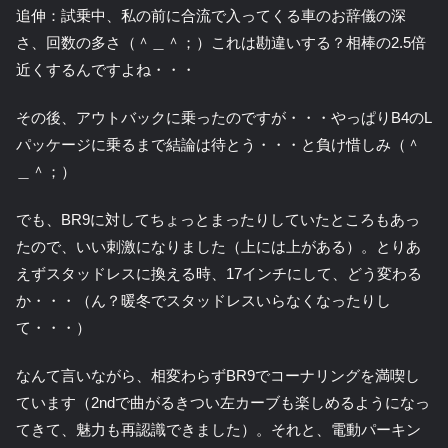
追伸：試乗中、私の前に合流で入ってくる車のお辞儀の深
さ、回数の多さ（＾＿＾；）これは勘違いする？相棒の2.5倍
近くするんですよね・・・
その後、アウトバックに乗ったのですが・・・やっぱりB4のL
パッケージに乗るまで結論は待とう・・・と負け惜しみ（＾
＿＾；）
でも、BR9に対してちょっとまったりしていたところもあっ
たので、いい刺激になりました（上には上がある）。とりあ
えずスタッドレスに換える時、17インチにして、どう変わる
か・・・（ん？暖冬でスタッドレスいらなくなったりし
て・・・）
なんて言いながら、相変わらずBR9でコーナリングを満喫し
ています（2ndで曲がるきつい左カーブも楽しめるようになっ
てきて、魅力も再認識できました）。それと、電動パーキン