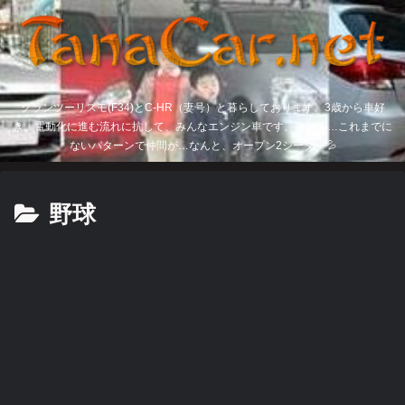
グランツーリスモ(F34)とC-HR（妻号）と暮らしております。3歳から車好
き。電動化に進む流れに抗して、みんなエンジン車です。そして…これまでに
ないパターンで仲間が…なんと、オープン2シーター💦
野球