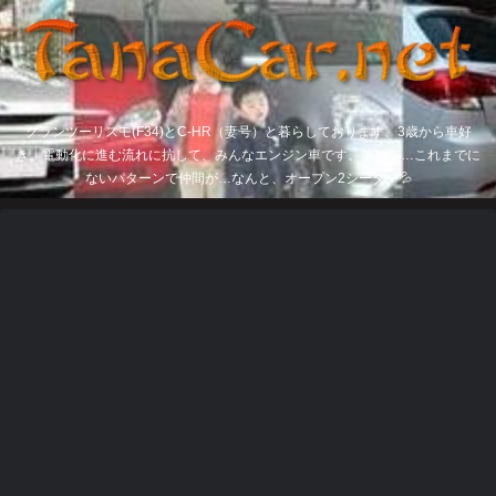
グランツーリスモ(F34)とC-HR（妻号）と暮らしております。3歳から車好
き。電動化に進む流れに抗して、みんなエンジン車です。そして…これまでに
ないパターンで仲間が…なんと、オープン2シーター💦