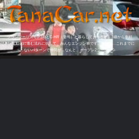
グランツーリスモ(F34)とC-HR（妻号）と暮らしております。3歳から車好
き。電動化に進む流れに抗して、みんなエンジン車です。そして…これまでに
ないパターンで仲間が…なんと、オープン2シーター💦