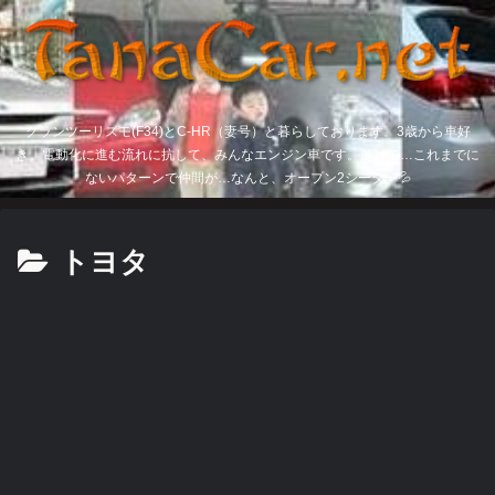
グランツーリスモ(F34)とC-HR（妻号）と暮らしております。3歳から車好
き。電動化に進む流れに抗して、みんなエンジン車です。そして…これまでに
ないパターンで仲間が…なんと、オープン2シーター💦
トヨタ