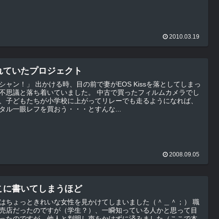
2010.03.19
れていたプロジェクト
ける時、目の前で妻がEOS Kissを落としてしまっ
議と落ち着いていました。 中古で買ったフィルムカメラでし
、子どもたちが小学校に上がってリレーでも走るようになれば、
タル一眼レフを買おう・・・とすんな...
2008.09.05
こに書いてしまうほど
はちょっときれいな女性を見かけてしまいました（＾＿＾；） 職
売店だったのですが（学生？）、一瞬知っている人かと思って目
ったのですが、他人と判明し声をかけずに済みました（ここで本