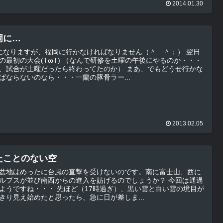
2014.01.30
岡に…
になりますが、福岡に行かなければなりません（＾＿＾；） 翌日
の最初の大会(TωT) （なんで研修を土曜の午後にやるのか・・・
試合が土曜だったら終わってたのか） まあ、でもどうせ行かな
ばならないのなら・・・一蘭の豚骨ラー...
2013.02.05
たことのない空
盆地はめったに台風の直撃を受けないのです。南に富士山、西に
ルプスが並び南西からの進入を妨げるのでしょうか？ 今回は通過
ね・・・ 先ほど（17時過ぎ）、黒い雲と白い雲の境目が
きり見え始めたと思ったら、急に日が差しま...