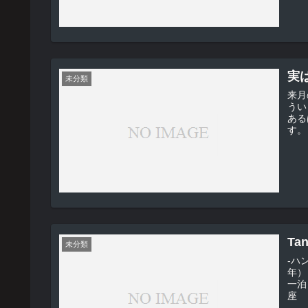
実
未分類
来月
うい
ある
す。
Ta
未分類
-ハンド
年） -性別 男 -出身地 奥の
一泊目の街。 -
座