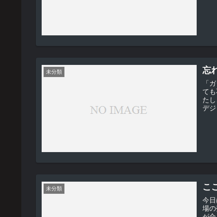
忘
未分類
「ガシャン！」 出か
ても不思
たし
デジ
こ
未分類
今日
場の
が合