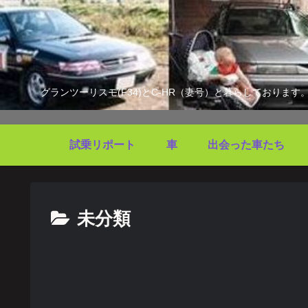
グランツーリスモ(F34)とC-HR（妻号）と暮らしており
試乗リポート
車
出会った車たち
未分類