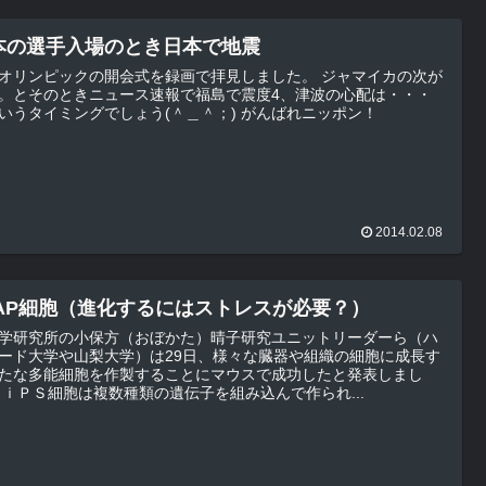
本の選手入場のとき日本で地震
オリンピックの開会式を録画で拝見しました。 ジャマイカの次が
。とそのときニュース速報で福島で震度4、津波の心配は・・・
何というタイミングでしょう(＾＿＾；) がんばれニッポン！
2014.02.08
TAP細胞（進化するにはストレスが必要？）
学研究所の小保方（おぼかた）晴子研究ユニットリーダーら（ハ
ード大学や山梨大学）は29日、様々な臓器や組織の細胞に成長す
たな多能細胞を作製することにマウスで成功したと発表しまし
た。 ｉＰＳ細胞は複数種類の遺伝子を組み込んで作られ...