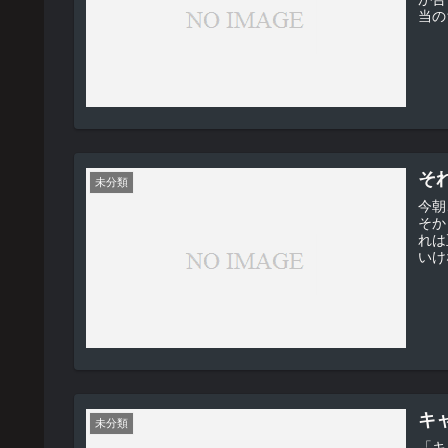
当の
そ
未分類
今朝、
そか
れは正夢だ・・・
キ
未分類
「キ