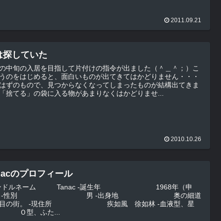
2011.09.21
は探していた
の中旬の入居を目指して片付けの指令が出ました（＾＿＾；）こ
うのをはじめると、面白いものが出てきてはかどりません・・・
はずのもので、見つからなくなってしまったものが結構出てきま
「捨てる」の袋に入る物があまりなくはかどりませ...
2010.10.26
nacのプロフィール
ルネーム Tanac -誕生年 1968年（申
細道
現住所 疾如風 徐如林 -血液型、星
 Ｏ型、ふた...