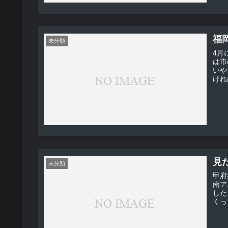
福
未分類
4月
は市
いや、
けれ
見
未分類
甲府
南ア
したようです
くっ