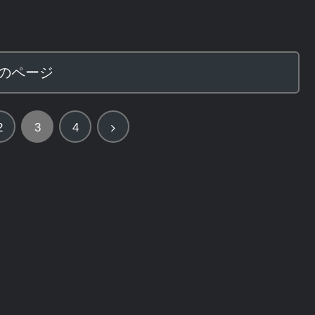
のページ
次
2
3
4
へ