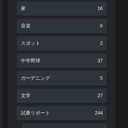
家
16
音楽
6
スポット
2
中学野球
37
ガーデニング
5
文学
27
試乗リポート
244