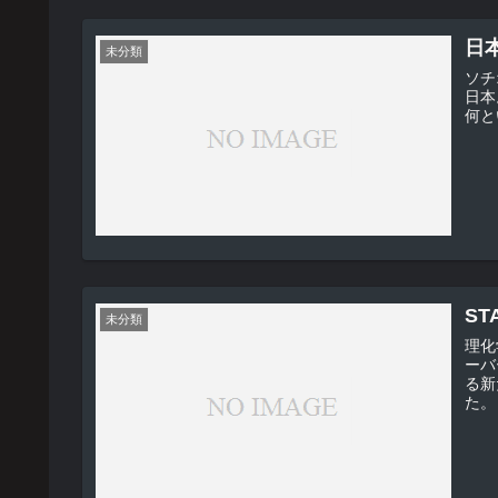
日
未分類
ソチ
日本
S
未分類
理化
ーバ
る新