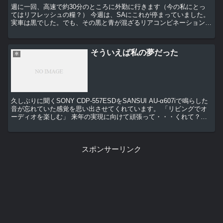
週に一回、高速で約30分のところに外勤に行きます（今の私にとっ
てはリフレッシュの糧？） 今週は、SAにこれが停まっていました。
実車は黒でした。でも、その黒と青が混ざるリアコンビネーションラ
ンプが合っていないような・・・ それとグリ...
そういえば私の夢だった
車
久しぶりに聞くSONY CDP-557ESDをSANSUI AU-α607iで鳴らした
音が忘れていた感覚を思い出させてくれています。 「リビングでオ
ーディオを楽しむ」 来年の実現に向けて頑張って・・・くれて？い
ます、妻が（＾＿＾；） 若...
スポンサーリンク