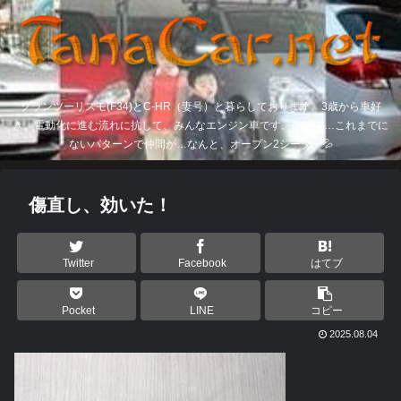
グランツーリスモ(F34)とC-HR（妻号）と暮らしております。3歳から車好
き。電動化に進む流れに抗して、みんなエンジン車です。そして…これまでに
ないパターンで仲間が…なんと、オープン2シーター💦
傷直し、効いた！
Twitter
Facebook
はてブ
Pocket
LINE
コピー
2025.08.04