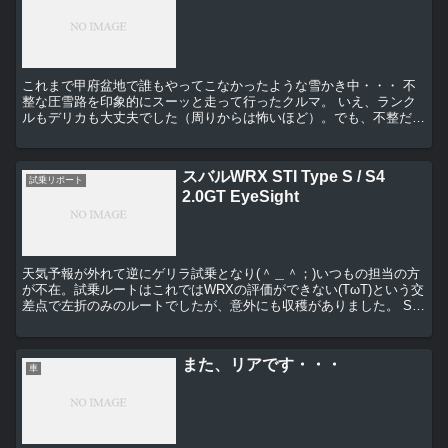
これまで甲府盆地で誰もやってこなかったような雪かき中・・・ 不
整な圧雪路を印象的にスーッと走って行ったクルマ。 いえ、ランク
ルもデリカも大丈夫でした（周りからは怖いほど）。でも、不整だと
けっこうボディーが揺れる・・・ それからする...
スバルWRX STI Type S / S4
試乗リポート
2.0GT EyeSight
天気予報が外れて逆にゲリラ試乗となり(＾＿＾；)いつもの担当の方
が不在。試乗ルートはこれではWRXの評価ができない(TωT)という交
差点で左折のみのルートでしたが、意外にも収穫がありました。 S4
はGT-Sである必要がある・・・ レヴォ...
また、リアです・・・
車