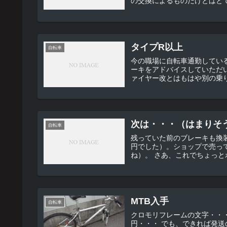
タイプR以上
自転車
今の職場に自転車通勤している人がいます。 最近、新車が導
ーキをアドバイスしていただいた&owi
ァイヤー改とはもはや別の乗り
次は・・・（はまりそ
自転車
残っていた前のブレーキも換装しました。 これは対費用効果が高か
円でした）。ショップで売っ
MTB入手
自転車
クロモリフレームの文字・・・ 気がついたら落札してました（＾＿＾；） 送料合わせて1
円・・・ でも、できれば発送の連絡をいただきたかったです。 一言もなしに家に自転車が届い