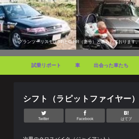
グランツーリスモ(F34)とC-HR（妻号）と暮らしており
試乗リポート
車
出会った車たち
シフト（ラピットファイヤー
Twitter
Facebook
はてブ