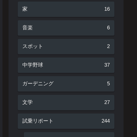
家
16
音楽
6
スポット
2
中学野球
37
ガーデニング
5
文学
27
試乗リポート
244