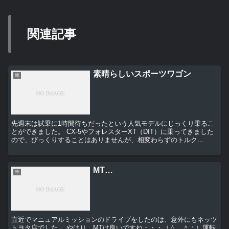
関連記事
素晴らしいスポーツワゴン
車
先週末は試乗に1時間待ちだったという人気モデルにじっくり乗るこ
とができました。 CX-5やフォレスターXT（DIT）に乗ってきました
ので、びっくりすることはありませんが、相変わらずのトルク
感・・・（＾＿＾；） 走る前に、シートが良い・・...
MT…
車
直近でマニュアルミッションのドライブをしたのは、意外にもネッツ
トヨタ店でした。 やはり、MTは良いですね・・・（＾＿＾；）運転