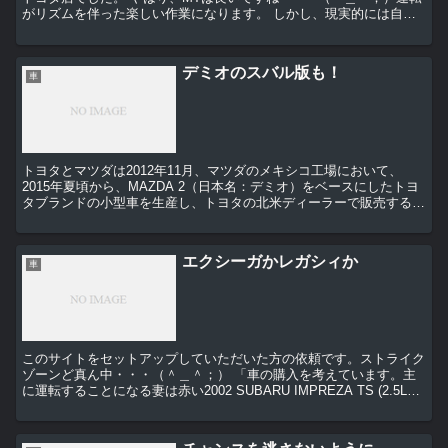
がリズムを伴った楽しい作業になります。 しかし、現実的には自分
がMTの車で通勤をするには・・・妻号にもう少しフ...
デミオのスバル版も！
車
トヨタとマツダは2012年11月、マツダのメキシコ工場において、
2015年夏頃から、MAZDA 2（日本名：デミオ）をベースにしたトヨ
タブランドの小型車を生産し、トヨタの北米ディーラーで販売する、
と公表していました。 今回のジュネーブショ...
エクシーガかレガシィか
車
このサイトをセットアップしていただいた方の依頼です。ストライク
ゾーンど真ん中・・・（＾＿＾；） 「車の購入を考えています。主
に運転することになる妻は赤い2002 SUBARU IMPREZA TS (2.5L
H4 SFI SOHC 16...