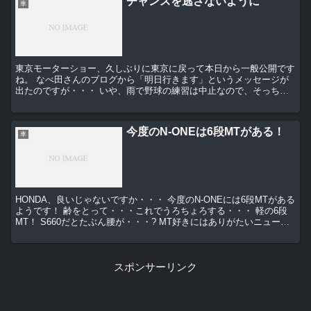
チャンスを逃さないように
車
東京モーターショー、久しぶりに東京に戻って本日から一般公開です
ね。 なべ田さんのブログから「明日行きます」というメッセージが
出たのですが・・・ いや、雨で野球の練習は中止なので、そっちは
大丈夫だったのです。 生とウーロン杯の2杯しか飲...
今度のN-ONEは6段MTがある！
車
HONDA、良いじゃないですか・・・ 今度のN-ONEには6段MTがある
ようです！ 齢をとって・・・これでうろちょろする・・・ 軽の6段
MT！ S660だとたぶん腰が・・・? MT好きにはありがたいニュース
です<(_ _)> （...
スポンサーリンク