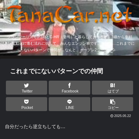
グランツーリスモ(F34)とC-HR（妻号）と暮らしております。3歳から車好
き。電動化に進む流れに抗して、みんなエンジン車です。そして…これまでに
ないパターンで仲間が…なんと、オープン2シーター💦
これまでにないパターンでの仲間
Twitter
Facebook
はてブ
Pocket
LINE
コピー
2025.05.22
自分だったら逆立ちしても…